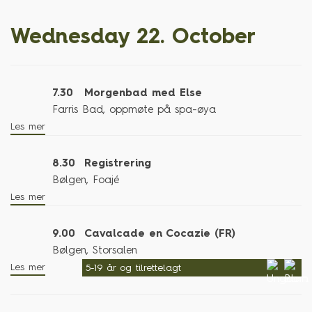
Wednesday 22. October
7.30
Morgenbad med Else
Farris Bad, oppmøte på spa-øya
Les mer
8.30
Registrering
Bølgen, Foajé
Les mer
9.00
Cavalcade en Cocazie (FR)
Bølgen, Storsalen
Les mer
5-19 år og tilrettelagt