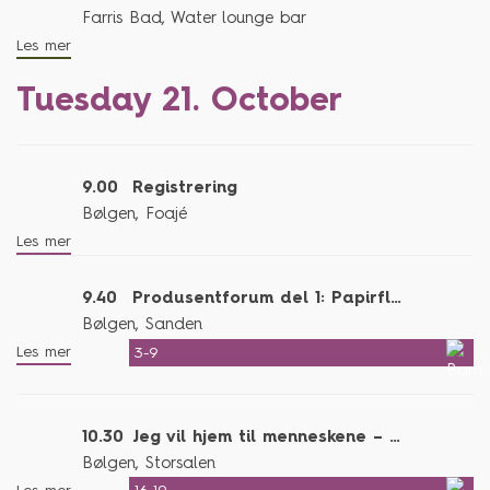
Farris Bad, Water lounge bar
Les mer
Tuesday 21. October
9.00
Registrering
Bølgen, Foajé
Les mer
9.40
Produsentforum del 1: Papirfly & flaskepost
Bølgen, Sanden
Les mer
3-9
10.30
Jeg vil hjem til menneskene – musikkteater
Bølgen, Storsalen