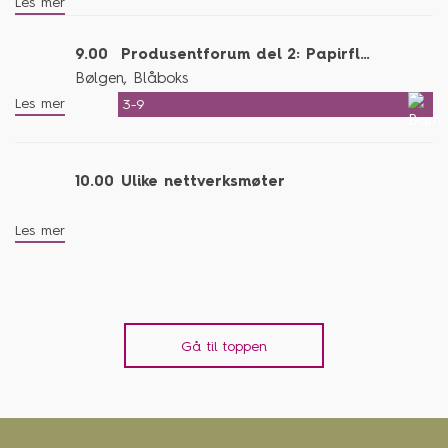
Les mer
9.00
Produsentforum del 2: Papirfly & flaskepost
Bølgen, Blåboks
Les mer
3-9
10.00
Ulike nettverksmøter
Les mer
Gå til toppen