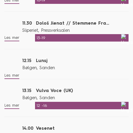
Les mer
16-19
11.30
Dološ Jienat // Stemmene Fra Fortiden
Sliperiet, Pressverksalen
Les mer
13-19
12.15
Lunsj
Bølgen, Sanden
Les mer
13.15
Vulva Voce (UK)
Bølgen, Sanden
Les mer
12 -16
14.00
Vesenet