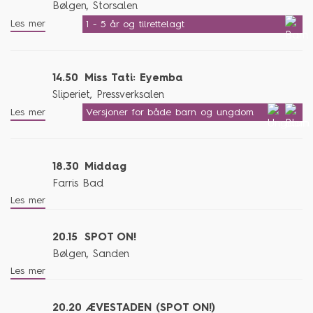
Bølgen, Storsalen
Les mer
1 - 5 år og tilrettelagt
14.50
Miss Tati: Eyemba
Sliperiet, Pressverksalen
Les mer
Versjoner for både barn og ungdom
18.30
Middag
Farris Bad
Les mer
20.15
SPOT ON!
Bølgen, Sanden
Les mer
20.20
ÆVESTADEN (SPOT ON!)