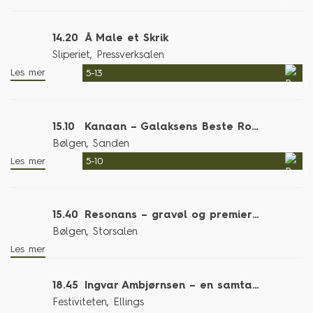
14.20
Å Male et Skrik
Sliperiet, Pressverksalen
Les mer
5-13
15.10
Kanaan – Galaksens Beste Rockekonsert
Bølgen, Sanden
Les mer
5-10
15.40
Resonans – gravøl og premierefest
Bølgen, Storsalen
Les mer
18.45
Ingvar Ambjørnsen – en samtale på Ellings kafé
Festiviteten, Ellings