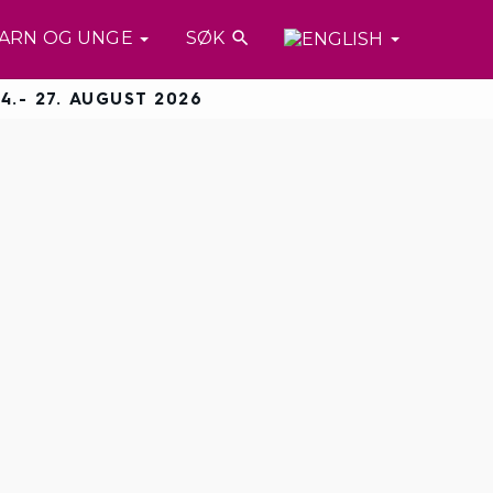
ARN OG UNGE
SØK

4.- 27. AUGUST 2026