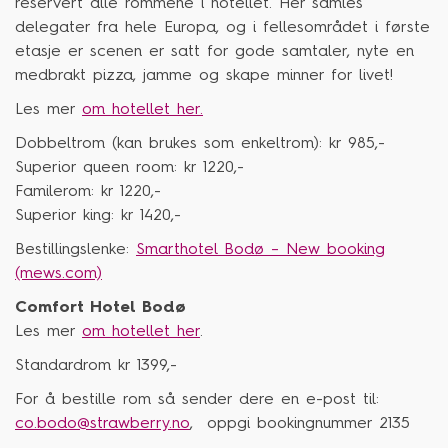
reservert alle rommene i hotellet. Her samles
delegater fra hele Europa, og i fellesområdet i første
etasje er scenen er satt for gode samtaler, nyte en
medbrakt pizza, jamme og skape minner for livet!
Les mer
om hotellet her.
Dobbeltrom (kan brukes som enkeltrom): kr 985,-
Superior queen room: kr 1220,-
Familerom: kr 1220,-
Superior king: kr 1420,-
Bestillingslenke:
Smarthotel Bodø – New booking
(mews.com)
Comfort Hotel Bodø
Les mer
om hotellet her
.
Standardrom kr 1399,-
For å bestille rom så sender dere en e-post til:
co.bodo@strawberry.no
, oppgi bookingnummer 2135