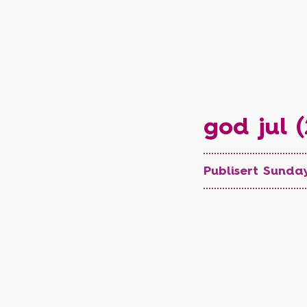
god jul (
Publisert Sunda