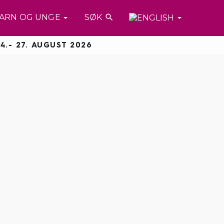
ARN OG UNGE
SØK

4.- 27. AUGUST 2026