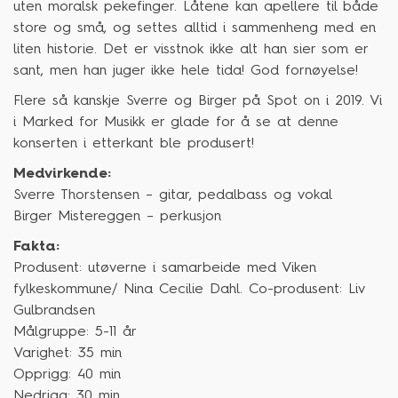
uten moralsk pekefinger. Låtene kan apellere til både
store og små, og settes alltid i sammenheng med en
liten historie. Det er visstnok ikke alt han sier som er
sant, men han juger ikke hele tida! God fornøyelse!
Flere så kanskje Sverre og Birger på Spot on i 2019. Vi
i Marked for Musikk er glade for å se at denne
konserten i etterkant ble produsert!
Medvirkende:
Sverre Thorstensen – gitar, pedalbass og vokal
Birger Mistereggen – perkusjon
Fakta:
Produsent: utøverne i samarbeide med Viken
fylkeskommune/ Nina Cecilie Dahl. Co-produsent: Liv
Gulbrandsen
Målgruppe: 5-11 år
Varighet: 35
min
Opprigg: 40
min
Nedrigg: 30
min