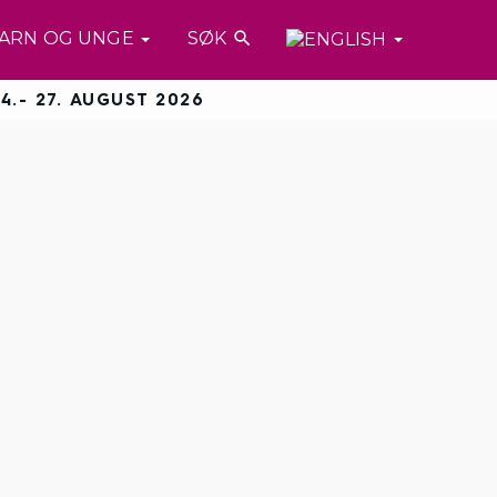
ARN OG UNGE
SØK

4.- 27. AUGUST 2026