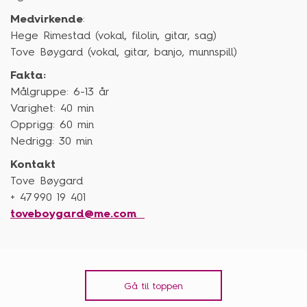
Medvirkende
:
Hege Rimestad (vokal,
filolin
, gitar, sag)
Tove
Bøygard
(vokal, gitar, banjo, munnspill)
Fakta:
Målgruppe:
6-13
år
Varighet:
40
min
Opprigg
:
60
min
Nedrigg
: 3
0
min
Kontakt
Tove
Bøygard
+ 47 990 19 401
toveboygard@me.com
Gå til toppen