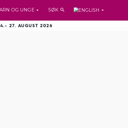
ARN OG UNGE
SØK

4.- 27. AUGUST 2026