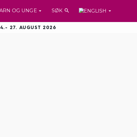
ARN OG UNGE
SØK

4.- 27. AUGUST 2026