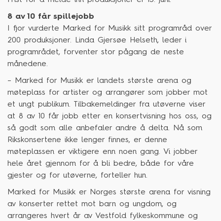
8 av 10 får spillejobb
I fjor vurderte Marked for Musikk sitt programråd over
200 produksjoner. Linda Gjersøe Helseth, leder i
programrådet, forventer stor pågang de neste
månedene.
– Marked for Musikk er landets største arena og
møteplass for artister og arrangører som jobber mot
et ungt publikum. Tilbakemeldinger fra utøverne viser
at 8 av 10 får jobb etter en konsertvisning hos oss, og
så godt som alle anbefaler andre å delta. Nå som
Rikskonsertene ikke lenger finnes, er denne
møteplassen er viktigere enn noen gang. Vi jobber
hele året gjennom for å bli bedre, både for våre
gjester og for utøverne, forteller hun.
Marked for Musikk er Norges største arena for visning
av konserter rettet mot barn og ungdom, og
arrangeres hvert år av Vestfold fylkeskommune og