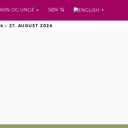
ARN OG UNGE
SØK

4.- 27. AUGUST 2026