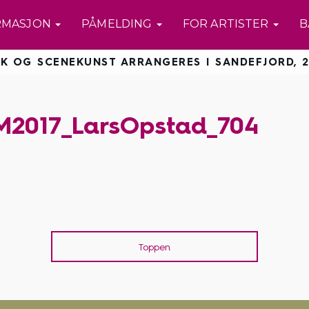
RMASJON
PÅMELDING
FOR ARTISTER
B
K OG SCENEKUNST ARRANGERES I SANDEFJORD, 2
M2017_LarsOpstad_704
Toppen