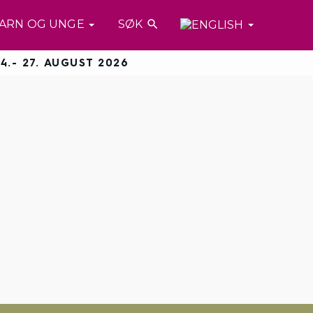
ARN OG UNGE
SØK

4.- 27. AUGUST 2026