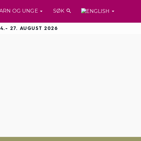
ARN OG UNGE
SØK

4.- 27. AUGUST 2026