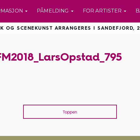
RMASJON
PÅMELDING
FOR ARTISTER
B
K OG SCENEKUNST ARRANGERES I SANDEFJORD, 2
FM2018_LarsOpstad_795
Toppen