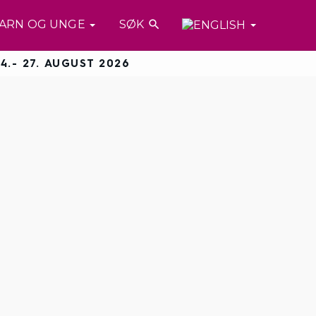
ARN OG UNGE
SØK

4.- 27. AUGUST 2026