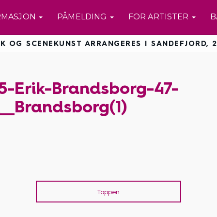
RMASJON
PÅMELDING
FOR ARTISTER
B
K OG SCENEKUNST ARRANGERES I SANDEFJORD, 2
-Erik-Brandsborg-47-
k__Brandsborg(1)
Toppen