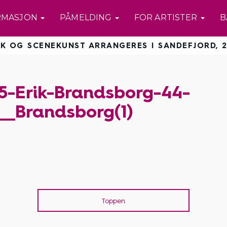
RMASJON
PÅMELDING
FOR ARTISTER
B
K OG SCENEKUNST ARRANGERES I SANDEFJORD, 2
-Erik-Brandsborg-44-
k__Brandsborg(1)
Toppen