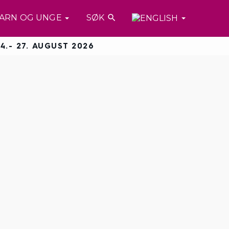
ARN OG UNGE
SØK

4.- 27. AUGUST 2026