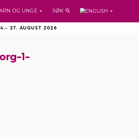
ARN OG UNGE
SØK

4.- 27. AUGUST 2026
org-1-