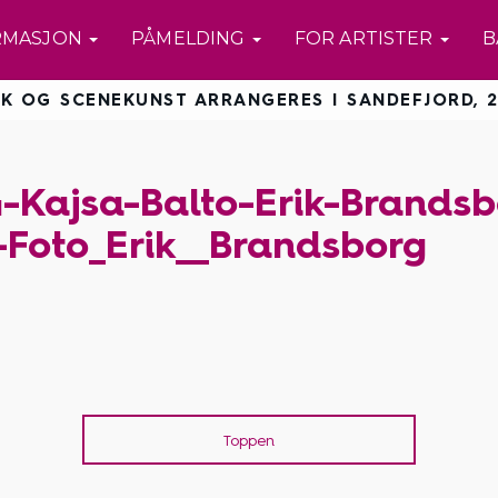
RMASJON
PÅMELDING
FOR ARTISTER
B
K OG SCENEKUNST ARRANGERES I SANDEFJORD, 2
Kajsa-Balto-Erik-Brandsb
-Foto_Erik__Brandsborg
Toppen