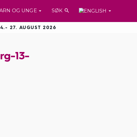
ARN OG UNGE
SØK

4.- 27. AUGUST 2026
rg-13-