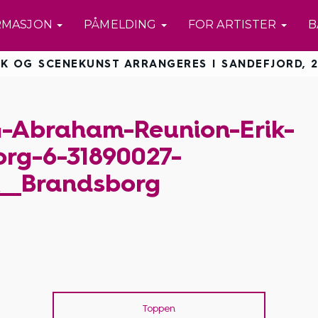
RMASJON
PÅMELDING
FOR ARTISTER
B
K OG SCENEKUNST ARRANGERES I SANDEFJORD, 2
-Abraham-Reunion-Erik-
rg-6-31890027-
k__Brandsborg
Toppen