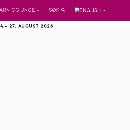
ARN OG UNGE
SØK

4.- 27. AUGUST 2026