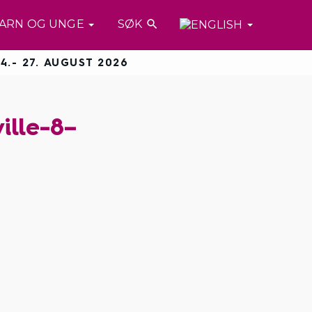
ARN OG UNGE
SØK

4.- 27. AUGUST 2026
lle-8–