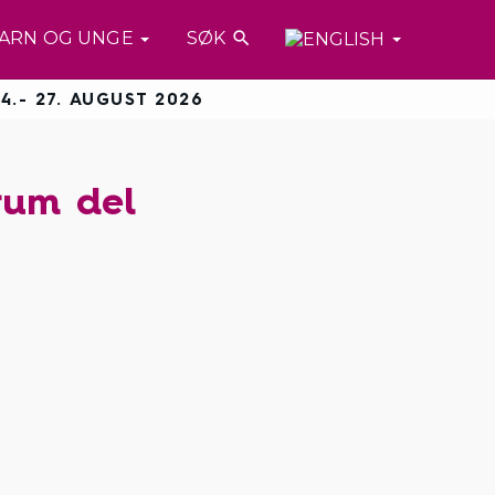
ARN OG UNGE
SØK

4.- 27. AUGUST 2026
rum del