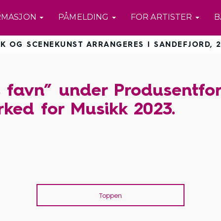
RMASJON
PÅMELDING
FOR ARTISTER
B
K OG SCENEKUNST ARRANGERES I SANDEFJORD, 2
s favn” under Produsentfo
ked for Musikk 2023.
Toppen