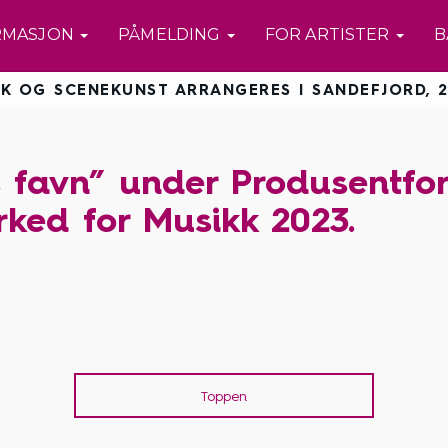
RMASJON
PÅMELDING
FOR ARTISTER
B
K OG SCENEKUNST ARRANGERES I SANDEFJORD, 2
s favn” under Produsentfo
ked for Musikk 2023.
Toppen