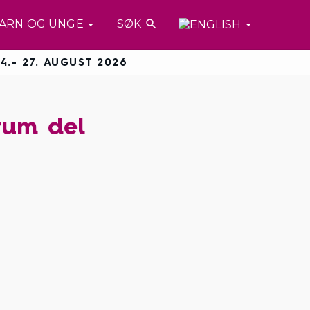
ARN OG UNGE
SØK

4.- 27. AUGUST 2026
rum del