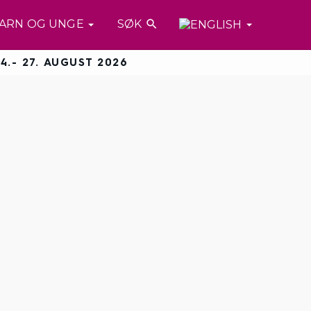
ARN OG UNGE
SØK

4.- 27. AUGUST 2026