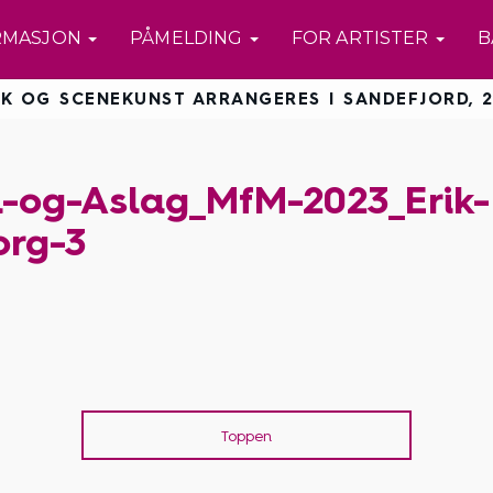
RMASJON
PÅMELDING
FOR ARTISTER
B
K OG SCENEKUNST ARRANGERES I SANDEFJORD, 2
l-og-Aslag_MfM-2023_Erik-
org-3
Toppen