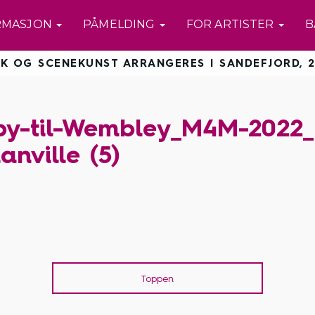
RMASJON
PÅMELDING
FOR ARTISTER
B
K OG SCENEKUNST ARRANGERES I SANDEFJORD, 2
by-til-Wembley_M4M-2022_
anville (5)
Toppen