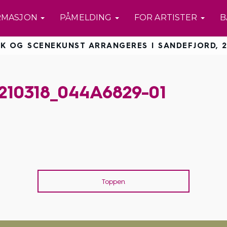
RMASJON
PÅMELDING
FOR ARTISTER
B
K OG SCENEKUNST ARRANGERES I SANDEFJORD, 2
210318_044A6829-01
Toppen