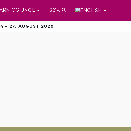
ARN OG UNGE
SØK

4.- 27. AUGUST 2026