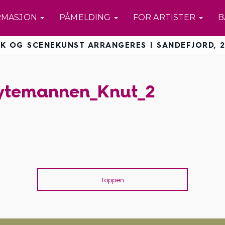
RMASJON
PÅMELDING
FOR ARTISTER
B
K OG SCENEKUNST ARRANGERES I SANDEFJORD, 2
ytemannen_Knut_2
Toppen