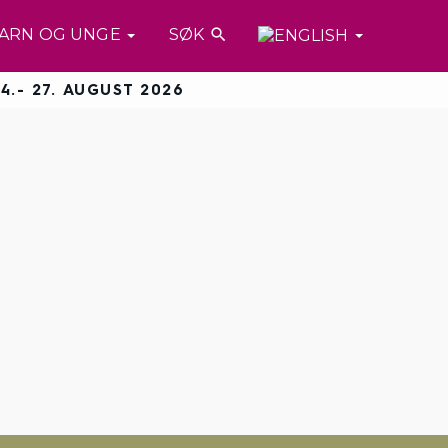
ARN OG UNGE
SØK

4.- 27. AUGUST 2026