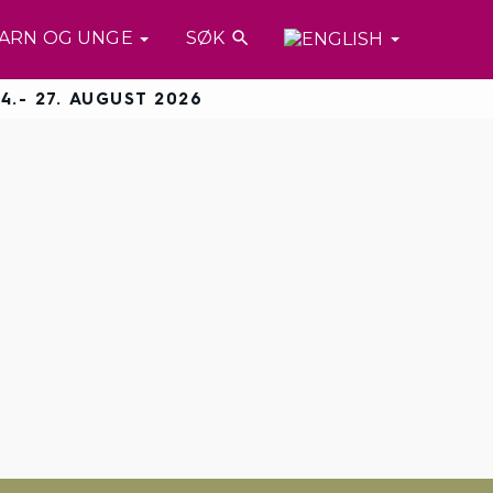
ARN OG UNGE
SØK

4.- 27. AUGUST 2026